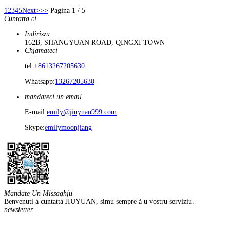
1
2
3
4
5
Next>
>>
Pagina 1 / 5
Cuntatta ci
Indirizzu
162B, SHANGYUAN ROAD, QINGXI TOWN
Chjamateci
tel:
+8613267205630
Whatsapp:
13267205630
mandateci un email
E-mail:
emily@jiuyuan999.com
Skype:
emilymoonjiang
Mandate Un Missaghju
Benvenuti à cuntattà JIUYUAN, simu sempre à u vostru serviziu.
newsletter