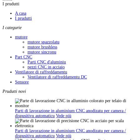
I prudutti
A casa
I prudutti
I categurie
mutore
mutore spazzolatu
mutore brushless
mutore sincronu
Part CNC
Parti CNC d'aluminiu
pezzi CNC in acciaio
Ventilatore di raffreddamentu
Ventilatore di raffreddamentu DC
Sensore
Prudutti novi
Parti di lavorazione in aluminium CNC anodizatu per camera /
dispusitivu automaticu
Vede più
Parti di lavorazione in aluminium CNC anodizatu per camera /
dispusitivu automaticu
Vede più