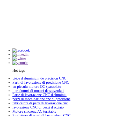
Hot tags:
pièce d'aluminium de précision CNC
Parti di lavorazione di precisione CNC
un picculu mutore DC spazzolatu
i produttori di motori dc spazzolati
Parte di lavorazione CNC d'aluminiu
pezzi di machinazione cnc di precisione
fabricatore di parti di lavorazione cnc
lavorazione CNC di pezzi d'acciaio
Motore sincronu AC turntable
Produttore di pezzi di lavorazione CNC