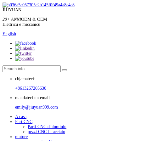
JIUYUAN
20+ ANNI
ODM & OEM
Elettricu è miccanicu
English
chjamateci:
+8613267205630
mandateci un email:
emily@jiuyuan999.com
A casa
Part CNC
Parti CNC d'aluminiu
pezzi CNC in acciaio
mutore