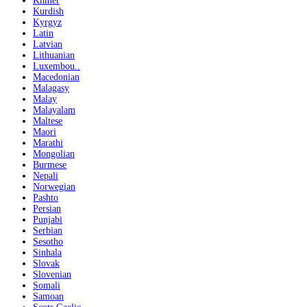
Khmer
Kurdish
Kyrgyz
Latin
Latvian
Lithuanian
Luxembou..
Macedonian
Malagasy
Malay
Malayalam
Maltese
Maori
Marathi
Mongolian
Burmese
Nepali
Norwegian
Pashto
Persian
Punjabi
Serbian
Sesotho
Sinhala
Slovak
Slovenian
Somali
Samoan