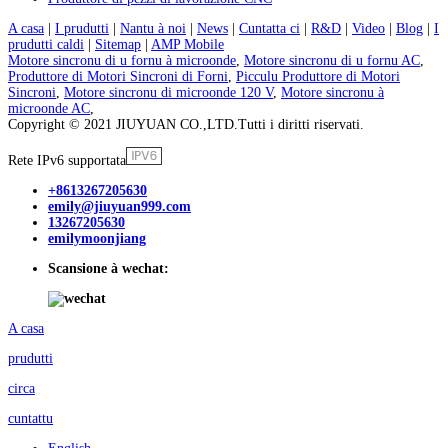
A casa
|
I prudutti
|
Nantu à noi
|
News
|
Cuntatta ci
|
R&D
|
Video
|
Blog
|
I
prudutti caldi
|
Sitemap
|
AMP Mobile
Motore sincronu di u fornu à microonde
,
Motore sincronu di u fornu AC
,
Produttore di Motori Sincroni di Forni
,
Picculu Produttore di Motori
Sincroni
,
Motore sincronu di microonde 120 V
,
Motore sincronu à
microonde AC
,
Copyright © 2021 JIUYUAN CO.,LTD.Tutti i diritti riservati.
Rete IPv6 supportata
+8613267205630
emily@jiuyuan999.com
13267205630
emilymoonjiang
Scansione à wechat:
A casa
prudutti
circa
cuntattu