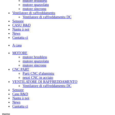
mutore brushless
mutore spazzolatu
mutore sincronu
Ventilatore di raffreddamentu
Ventilatore di raffreddamentu DC
Sensore
CASU R&D
Nantu à noi
News
Cuntatta ci
A casa
MOTORE
mutore brushless
mutore spazzolatu
mutore sincronu
CNC PART
Parti CNC d'aluminiu
pezzi CNC in acciaio
VENTILATORE DI RAFFREDDAMENTO
Ventilatore di raffreddamentu DC
Sensore
Casu R&D
Nantu à noi
News
Cuntatta ci
menu