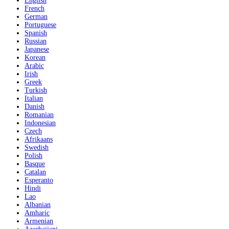
English
French
German
Portuguese
Spanish
Russian
Japanese
Korean
Arabic
Irish
Greek
Turkish
Italian
Danish
Romanian
Indonesian
Czech
Afrikaans
Swedish
Polish
Basque
Catalan
Esperanto
Hindi
Lao
Albanian
Amharic
Armenian