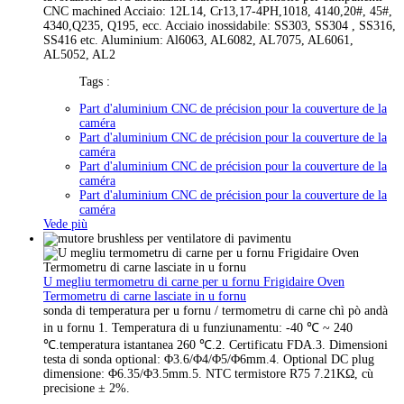
CNC machined Acciaio: 12L14, Cr13,17-4PH,1018, 4140,20#, 45#,
4340,Q235, Q195, ecc. Acciaio inossidabile: SS303, SS304 , SS316,
SS416 etc. Aluminium: Al6063, AL6082, AL7075, AL6061,
AL5052, AL2
Tags :
Part d'aluminium CNC de précision pour la couverture de la
caméra
Part d'aluminium CNC de précision pour la couverture de la
caméra
Part d'aluminium CNC de précision pour la couverture de la
caméra
Part d'aluminium CNC de précision pour la couverture de la
caméra
Vede più
U megliu termometru di carne per u fornu Frigidaire Oven
Termometru di carne lasciate in u fornu
sonda di temperatura per u fornu / termometru di carne chì pò andà
in u fornu 1. Temperatura di u funziunamentu: -40 ℃ ~ 240
℃.temperatura istantanea 260 ℃.2. Certificatu FDA.3. Dimensioni
testa di sonda optional: Φ3.6/Φ4/Φ5/Φ6mm.4. Optional DC plug
dimensione: Φ6.35/Φ3.5mm.5. NTC termistore R75 7.21KΩ, cù
precisione ± 2%.