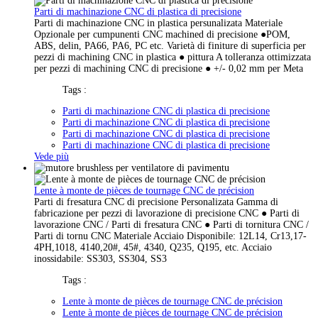
Parti di machinazione CNC di plastica di precisione
Parti di machinazione CNC in plastica persunalizata Materiale
Opzionale per cumpunenti CNC machined di precisione ●POM,
ABS, delin, PA66, PA6, PC etc. Varietà di finiture di superficia per
pezzi di machining CNC in plastica ● pittura A tolleranza ottimizzata
per pezzi di machining CNC di precisione ● +/- 0,02 mm per Meta
Tags :
Parti di machinazione CNC di plastica di precisione
Parti di machinazione CNC di plastica di precisione
Parti di machinazione CNC di plastica di precisione
Parti di machinazione CNC di plastica di precisione
Vede più
Lente à monte de pièces de tournage CNC de précision
Parti di fresatura CNC di precisione Personalizata Gamma di
fabricazione per pezzi di lavorazione di precisione CNC ● Parti di
lavorazione CNC / Parti di fresatura CNC ● Parti di tornitura CNC /
Parti di tornu CNC Materiale Acciaio Disponibile: 12L14, Cr13,17-
4PH,1018, 4140,20#, 45#, 4340, Q235, Q195, etc. Acciaio
inossidabile: SS303, SS304, SS3
Tags :
Lente à monte de pièces de tournage CNC de précision
Lente à monte de pièces de tournage CNC de précision