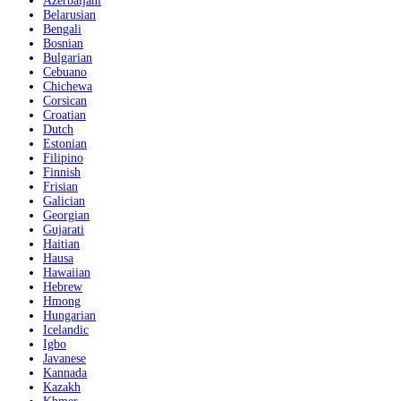
Azerbaijani
Belarusian
Bengali
Bosnian
Bulgarian
Cebuano
Chichewa
Corsican
Croatian
Dutch
Estonian
Filipino
Finnish
Frisian
Galician
Georgian
Gujarati
Haitian
Hausa
Hawaiian
Hebrew
Hmong
Hungarian
Icelandic
Igbo
Javanese
Kannada
Kazakh