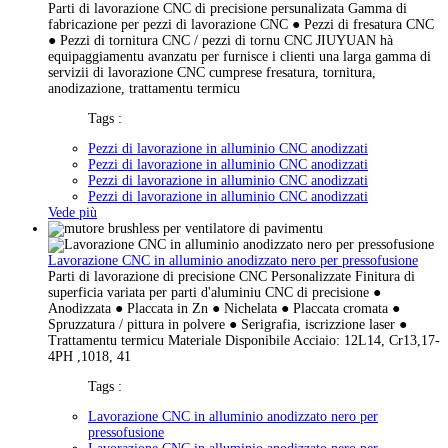
Parti di lavorazione CNC di precisione persunalizata Gamma di
fabricazione per pezzi di lavorazione CNC ● Pezzi di fresatura CNC
● Pezzi di tornitura CNC / pezzi di tornu CNC JIUYUAN hà
equipaggiamentu avanzatu per furnisce i clienti una larga gamma di
servizii di lavorazione CNC cumprese fresatura, tornitura,
anodizazione, trattamentu termicu
Tags :
Pezzi di lavorazione in alluminio CNC anodizzati
Pezzi di lavorazione in alluminio CNC anodizzati
Pezzi di lavorazione in alluminio CNC anodizzati
Pezzi di lavorazione in alluminio CNC anodizzati
Vede più
Lavorazione CNC in alluminio anodizzato nero per pressofusione
Parti di lavorazione di precisione CNC Personalizzate Finitura di
superficia variata per parti d'aluminiu CNC di precisione ●
Anodizzata ● Placcata in Zn ● Nichelata ● Placcata cromata ●
Spruzzatura / pittura in polvere ● Serigrafia, iscrizzione laser ●
Trattamentu termicu Materiale Disponibile Acciaio: 12L14, Cr13,17-
4PH ,1018, 41
Tags :
Lavorazione CNC in alluminio anodizzato nero per
pressofusione