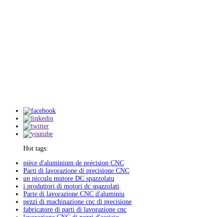
Hot tags:
pièce d'aluminium de précision CNC
Parti di lavorazione di precisione CNC
un picculu mutore DC spazzolatu
i produttori di motori dc spazzolati
Parte di lavorazione CNC d'aluminiu
pezzi di machinazione cnc di precisione
fabricatore di parti di lavorazione cnc