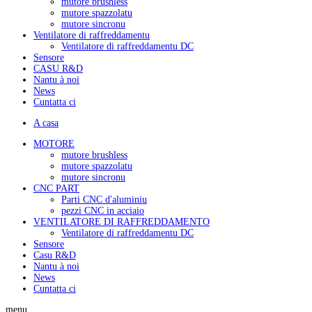
mutore brushless
mutore spazzolatu
mutore sincronu
Ventilatore di raffreddamentu
Ventilatore di raffreddamentu DC
Sensore
CASU R&D
Nantu à noi
News
Cuntatta ci
A casa
MOTORE
mutore brushless
mutore spazzolatu
mutore sincronu
CNC PART
Parti CNC d'aluminiu
pezzi CNC in acciaio
VENTILATORE DI RAFFREDDAMENTO
Ventilatore di raffreddamentu DC
Sensore
Casu R&D
Nantu à noi
News
Cuntatta ci
menu