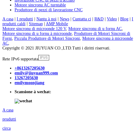
lavorazione CNC di pezzi d'acciaio
Motore sincronu AC turntable
Produttore di pezzi di lavorazione CNC
A casa
|
I prudutti
|
Nantu à noi
|
News
|
Cuntatta ci
|
R&D
|
Video
|
Blog
|
I
prudutti caldi
|
Sitemap
|
AMP Mobile
Motore sincronu di microonde 120 V
,
Motore sincronu di u fornu AC
,
Motore sincronu di u fornu à microonde
,
Produttore di Motori Sincroni di
Forni
,
Picculu Produttore di Motori Sincroni
,
Motore sincronu à microonde
AC
,
Copyright © 2021 JIUYUAN CO.,LTD.Tutti i diritti riservati.
Rete IPv6 supportata
+8613267205630
emily@jiuyuan999.com
13267205630
emilymoonjiang
Scansione à wechat:
A casa
prudutti
circa