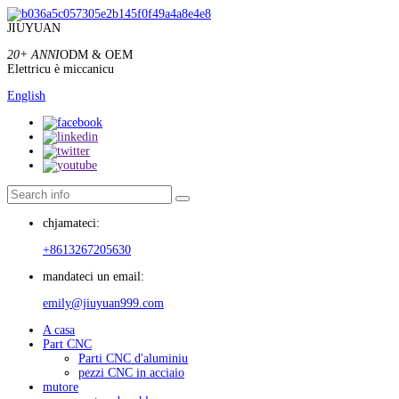
JIUYUAN
20+ ANNI
ODM & OEM
Elettricu è miccanicu
English
chjamateci:
+8613267205630
mandateci un email:
emily@jiuyuan999.com
A casa
Part CNC
Parti CNC d'aluminiu
pezzi CNC in acciaio
mutore