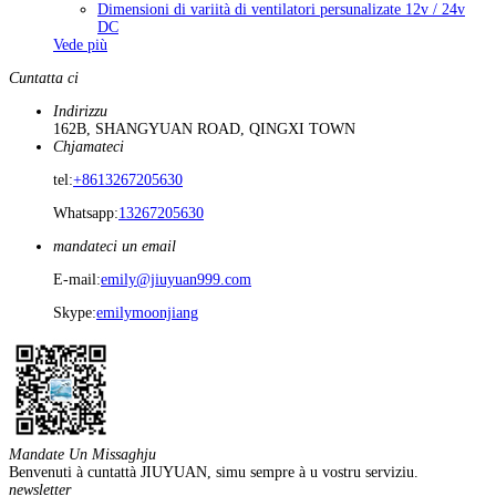
Dimensioni di variità di ventilatori persunalizate 12v / 24v
DC
Vede più
Cuntatta ci
Indirizzu
162B, SHANGYUAN ROAD, QINGXI TOWN
Chjamateci
tel:
+8613267205630
Whatsapp:
13267205630
mandateci un email
E-mail:
emily@jiuyuan999.com
Skype:
emilymoonjiang
Mandate Un Missaghju
Benvenuti à cuntattà JIUYUAN, simu sempre à u vostru serviziu.
newsletter