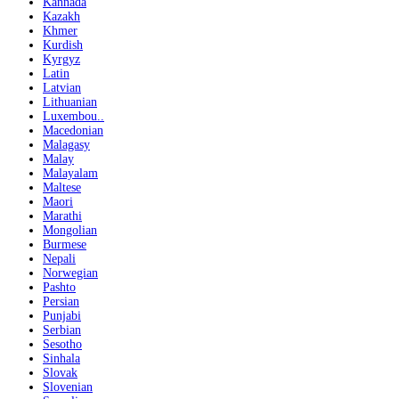
Kannada
Kazakh
Khmer
Kurdish
Kyrgyz
Latin
Latvian
Lithuanian
Luxembou..
Macedonian
Malagasy
Malay
Malayalam
Maltese
Maori
Marathi
Mongolian
Burmese
Nepali
Norwegian
Pashto
Persian
Punjabi
Serbian
Sesotho
Sinhala
Slovak
Slovenian