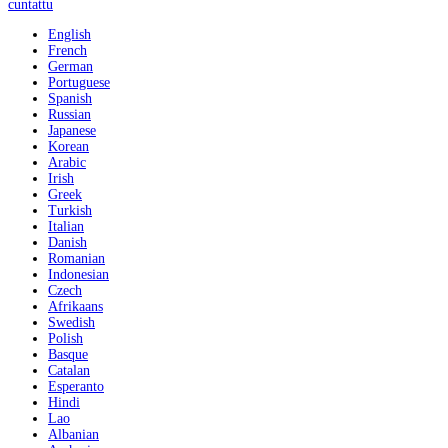
cuntattu
English
French
German
Portuguese
Spanish
Russian
Japanese
Korean
Arabic
Irish
Greek
Turkish
Italian
Danish
Romanian
Indonesian
Czech
Afrikaans
Swedish
Polish
Basque
Catalan
Esperanto
Hindi
Lao
Albanian