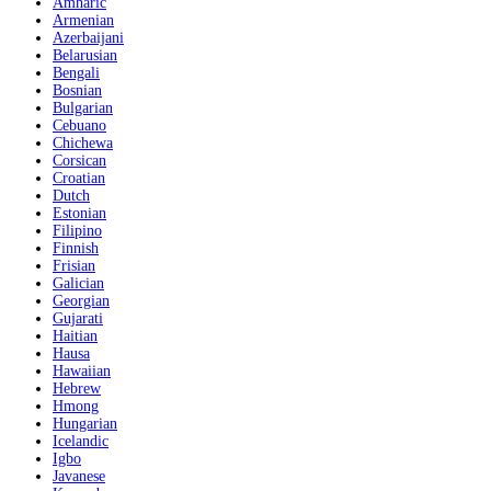
Amharic
Armenian
Azerbaijani
Belarusian
Bengali
Bosnian
Bulgarian
Cebuano
Chichewa
Corsican
Croatian
Dutch
Estonian
Filipino
Finnish
Frisian
Galician
Georgian
Gujarati
Haitian
Hausa
Hawaiian
Hebrew
Hmong
Hungarian
Icelandic
Igbo
Javanese