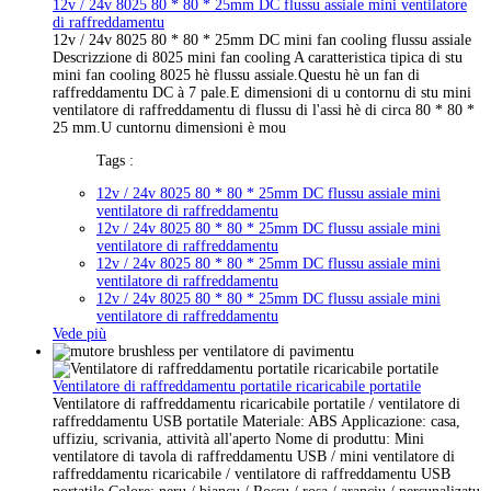
12v / 24v 8025 80 * 80 * 25mm DC flussu assiale mini ventilatore
di raffreddamentu
12v / 24v 8025 80 * 80 * 25mm DC mini fan cooling flussu assiale
Descrizzione di 8025 mini fan cooling A caratteristica tipica di stu
mini fan cooling 8025 hè flussu assiale.Questu hè un fan di
raffreddamentu DC à 7 pale.E dimensioni di u contornu di stu mini
ventilatore di raffreddamentu di flussu di l'assi hè di circa 80 * 80 *
25 mm.U cuntornu dimensioni è mou
Tags :
12v / 24v 8025 80 * 80 * 25mm DC flussu assiale mini
ventilatore di raffreddamentu
12v / 24v 8025 80 * 80 * 25mm DC flussu assiale mini
ventilatore di raffreddamentu
12v / 24v 8025 80 * 80 * 25mm DC flussu assiale mini
ventilatore di raffreddamentu
12v / 24v 8025 80 * 80 * 25mm DC flussu assiale mini
ventilatore di raffreddamentu
Vede più
Ventilatore di raffreddamentu portatile ricaricabile portatile
Ventilatore di raffreddamentu ricaricabile portatile / ventilatore di
raffreddamentu USB portatile Materiale: ABS Applicazione: casa,
uffiziu, scrivania, attività all'aperto Nome di produttu: Mini
ventilatore di tavola di raffreddamentu USB / mini ventilatore di
raffreddamentu ricaricabile / ventilatore di raffreddamentu USB