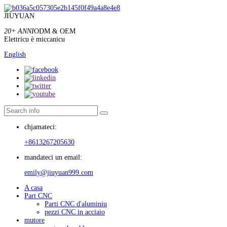
JIUYUAN
20+ ANNI
ODM & OEM
Elettricu è miccanicu
English
chjamateci:
+8613267205630
mandateci un email:
emily@jiuyuan999.com
A casa
Part CNC
Parti CNC d'aluminiu
pezzi CNC in acciaio
mutore