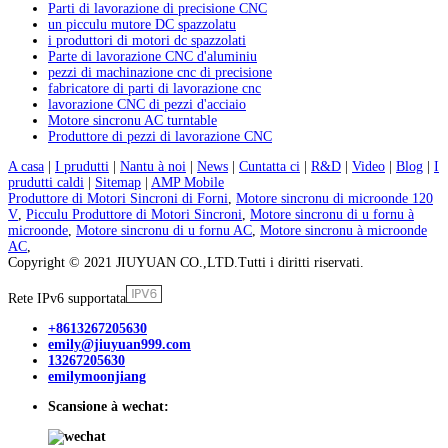
Parti di lavorazione di precisione CNC
un picculu mutore DC spazzolatu
i produttori di motori dc spazzolati
Parte di lavorazione CNC d'aluminiu
pezzi di machinazione cnc di precisione
fabricatore di parti di lavorazione cnc
lavorazione CNC di pezzi d'acciaio
Motore sincronu AC turntable
Produttore di pezzi di lavorazione CNC
A casa
|
I prudutti
|
Nantu à noi
|
News
|
Cuntatta ci
|
R&D
|
Video
|
Blog
|
I
prudutti caldi
|
Sitemap
|
AMP Mobile
Produttore di Motori Sincroni di Forni
,
Motore sincronu di microonde 120
V
,
Picculu Produttore di Motori Sincroni
,
Motore sincronu di u fornu à
microonde
,
Motore sincronu di u fornu AC
,
Motore sincronu à microonde
AC
,
Copyright © 2021 JIUYUAN CO.,LTD.Tutti i diritti riservati.
Rete IPv6 supportata
+8613267205630
emily@jiuyuan999.com
13267205630
emilymoonjiang
Scansione à wechat: