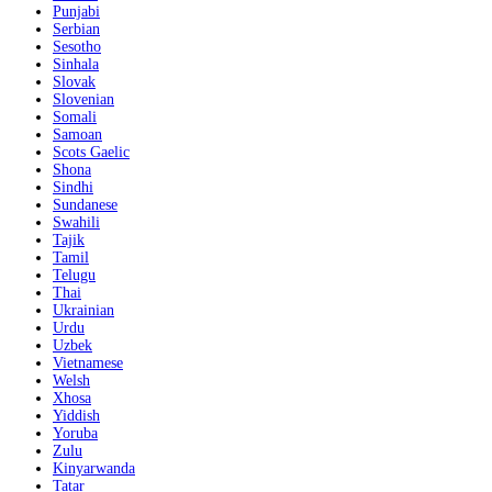
Punjabi
Serbian
Sesotho
Sinhala
Slovak
Slovenian
Somali
Samoan
Scots Gaelic
Shona
Sindhi
Sundanese
Swahili
Tajik
Tamil
Telugu
Thai
Ukrainian
Urdu
Uzbek
Vietnamese
Welsh
Xhosa
Yiddish
Yoruba
Zulu
Kinyarwanda
Tatar