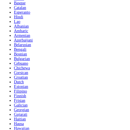
Basque
Catalan
Esperanto
Hindi
Lao
Albanian
Amharic
Armenian
Azerbaijani
Belarusian
Bengali
Bosnian
Bulgarian
Cebuano
Chichewa
Corsican
Croatian
Dutch
Estonian
Filipino
Finnish
Frisian
Galician
Georgian
Gujarati
Haitian
Hausa
Hawaiian