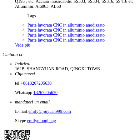
Q195 , etc. Acciaio inossidabile: SS303, SS304, SS316, SS416 etc.
Alluminiu: Al6063, AL60
Tags :
Parte lavorata CNC in alluminio anodizzato
Parte lavorata CNC in alluminio anodizzato
Parte lavorata CNC in alluminio anodizzato
Parte lavorata CNC in alluminio anodizzato
Vede più
Cuntatta ci
Indirizzu
162B, SHANGYUAN ROAD, QINGXI TOWN
Chjamateci
tel:
+8613267205630
Whatsapp:
13267205630
mandateci un email
E-mail:
emily@jiuyuan999.com
Skype:
emilymoonjiang