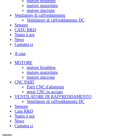
mutore brushless
mutore spazzolatu
mutore sincronu
Ventilatore di raffreddamentu
Ventilatore di raffreddamentu DC
Sensore
CASU R&D
Nantu à noi
News
Cuntatta ci
A casa
MOTORE
mutore brushless
mutore spazzolatu
mutore sincronu
CNC PART
Parti CNC d'aluminiu
pezzi CNC in acciaio
VENTILATORE DI RAFFREDDAMENTO
Ventilatore di raffreddamentu DC
Sensore
Casu R&D
Nantu à noi
News
Cuntatta ci
menu