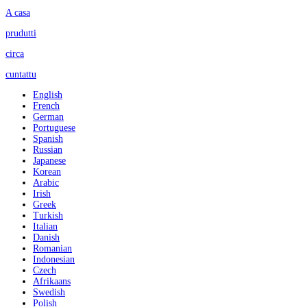
A casa
prudutti
circa
cuntattu
English
French
German
Portuguese
Spanish
Russian
Japanese
Korean
Arabic
Irish
Greek
Turkish
Italian
Danish
Romanian
Indonesian
Czech
Afrikaans
Swedish
Polish